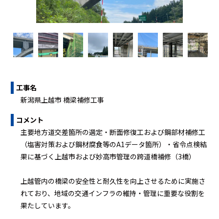
工事名
新潟県上越市 橋梁補修工事
コメント
主要地方道交差箇所の選定・断面修復工および鋼部材補修工
（塩害対策および鋼材腐食等のA1データ箇所）・省令点検結
果に基づく上越市および妙高市管理の跨道橋補修（3橋）
上越管内の橋梁の安全性と耐久性を向上させるために実施さ
れており、地域の交通インフラの維持・管理に重要な役割を
果たしています。